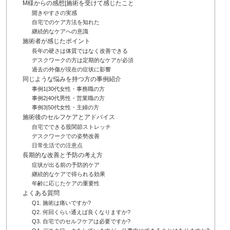
M様からの感想|施術を受けて感じたこと
開きやすさの実感
自宅でのケア方法を知れた
継続的なケアへの意識
施術者が感じたポイント
長年の硬さは体質ではなく改善できる
デスクワークの方は定期的なケアが必須
過去の外傷が現在の症状に影響
同じような悩みを持つ方の事例紹介
事例1|30代女性・事務職の方
事例2|40代男性・営業職の方
事例3|50代女性・主婦の方
施術後のセルフケアとアドバイス
自宅でできる股関節ストレッチ
デスクワークでの姿勢改善
日常生活での注意点
長期的な改善と予防の考え方
症状が出る前の予防的ケア
継続的なケアで得られる効果
年齢に応じたケアの重要性
よくある質問
Q1. 施術は痛いですか?
Q2. 何回くらい通えば良くなりますか?
Q3. 自宅でのセルフケアは必要ですか?