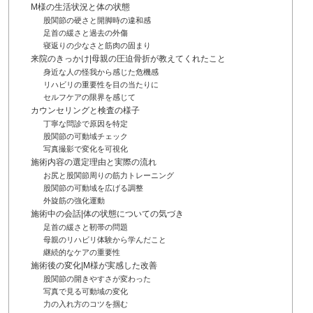
M様の生活状況と体の状態
股関節の硬さと開脚時の違和感
足首の緩さと過去の外傷
寝返りの少なさと筋肉の固まり
来院のきっかけ|母親の圧迫骨折が教えてくれたこと
身近な人の怪我から感じた危機感
リハビリの重要性を目の当たりに
セルフケアの限界を感じて
カウンセリングと検査の様子
丁寧な問診で原因を特定
股関節の可動域チェック
写真撮影で変化を可視化
施術内容の選定理由と実際の流れ
お尻と股関節周りの筋力トレーニング
股関節の可動域を広げる調整
外旋筋の強化運動
施術中の会話|体の状態についての気づき
足首の緩さと靭帯の問題
母親のリハビリ体験から学んだこと
継続的なケアの重要性
施術後の変化|M様が実感した改善
股関節の開きやすさが変わった
写真で見る可動域の変化
力の入れ方のコツを掴む