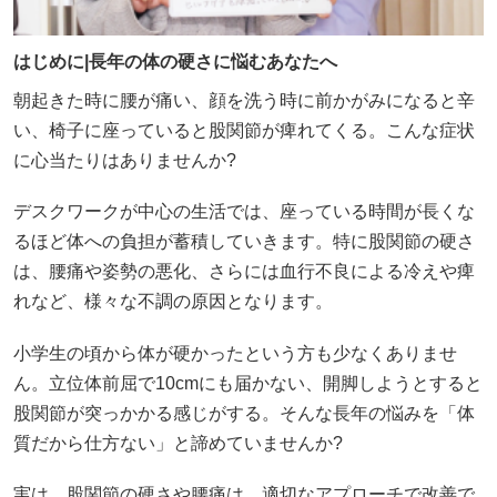
はじめに|長年の体の硬さに悩むあなたへ
朝起きた時に腰が痛い、顔を洗う時に前かがみになると辛
い、椅子に座っていると股関節が痺れてくる。こんな症状
に心当たりはありませんか?
デスクワークが中心の生活では、座っている時間が長くな
るほど体への負担が蓄積していきます。特に股関節の硬さ
は、腰痛や姿勢の悪化、さらには血行不良による冷えや痺
れなど、様々な不調の原因となります。
小学生の頃から体が硬かったという方も少なくありませ
ん。立位体前屈で10cmにも届かない、開脚しようとすると
股関節が突っかかる感じがする。そんな長年の悩みを「体
質だから仕方ない」と諦めていませんか?
実は、股関節の硬さや腰痛は、適切なアプローチで改善で