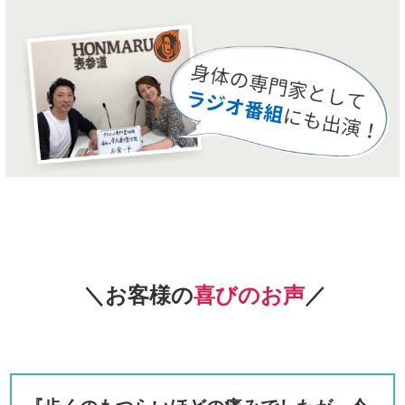
＼お客様の
喜びのお声
／