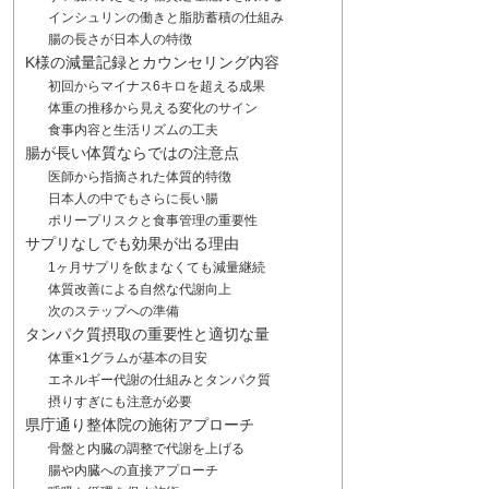
インシュリンの働きと脂肪蓄積の仕組み
腸の長さが日本人の特徴
K様の減量記録とカウンセリング内容
初回からマイナス6キロを超える成果
体重の推移から見える変化のサイン
食事内容と生活リズムの工夫
腸が長い体質ならではの注意点
医師から指摘された体質的特徴
日本人の中でもさらに長い腸
ポリープリスクと食事管理の重要性
サプリなしでも効果が出る理由
1ヶ月サプリを飲まなくても減量継続
体質改善による自然な代謝向上
次のステップへの準備
タンパク質摂取の重要性と適切な量
体重×1グラムが基本の目安
エネルギー代謝の仕組みとタンパク質
摂りすぎにも注意が必要
県庁通り整体院の施術アプローチ
骨盤と内臓の調整で代謝を上げる
腸や内臓への直接アプローチ