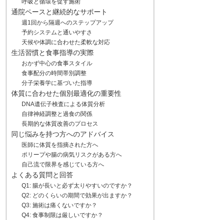
呼吸と循環を促す施術
通院ペースと継続的なサポート
週1回から隔週へのステップアップ
予約システムと通いやすさ
天候や体調に合わせた柔軟な対応
生活習慣と食事指導の実際
おかず中心の食事スタイル
食事配分の時間帯別調整
分子栄養学に基づいた指導
体質に合わせた個別最適化の重要性
DNA遺伝子検査による体質分析
自律神経調整と過食の関係
長期的な体質改善のプロセス
同じ悩みを持つ方へのアドバイス
医師に体質を指摘された方へ
ポリープや腸の病気リスクがある方へ
自己流で限界を感じている方へ
よくある質問と回答
Q1: 腸が長いと必ず太りやすいのですか？
Q2: どのくらいの期間で効果が出ますか？
Q3: 施術は痛くないですか？
Q4: 食事制限は厳しいですか？