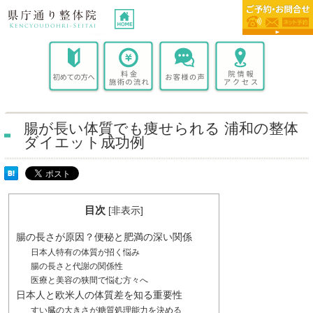
腸が長い体質でも痩せられる 浦和の整体
ダイエット成功例
目次
[
非表示
]
腸の長さが原因？便秘と肥満の深い関係
日本人特有の体質が招く悩み
腸の長さと代謝の関係性
医療と美容の狭間で悩む方々へ
日本人と欧米人の体質差を知る重要性
すい臓の大きさが糖質処理能力を決める