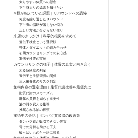
太りやすい体質への懸念
下半身太りの原因を知りたい
M様が抱えていた課題｜リバウンドへの恐怖
何度も繰り返したリバウンド
下半身の脂肪が落ちない悩み
正しい方法が分からない焦り
来店のきっかけ｜科学的根拠を求めて
遺伝子検査という選択肢
整体とダイエットの組み合わせ
初回カウンセリングでの安心感
遺伝子検査の実施
カウンセリングの様子｜体質の真実と向き合う
太る危険度の判定
遺伝子と生活習慣の関係
三大栄養素のリスク判定
施術内容の選定理由｜脂質代謝改善を最優先に
脂質代謝のメカニズム
肝臓の負担を減らす重要性
油の質を変える指導
推奨される油の種類
施術中の会話｜タンパク質吸収の改善策
タンパク質が吸収できない体質
胃での分解を助ける工夫
酸っぱいものと一緒に摂る