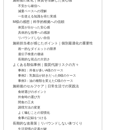
施術後の変化｜体質を理解した安心感
不安から確信へ
減量ペースへの理解
一生使える知識を得た実感
M様の感想｜科学的根拠への信頼
体質が分かった安心感
具体的な指導への感謝
リバウンドしない自信
施術担当者が感じたポイント｜個別最適化の重要性
画一的なダイエットの限界
遺伝子検査の価値
長期的な視点の大切さ
よくある類似事例｜脂質代謝リスクの方々
事例1：外食が多いA様のケース
事例2：乳製品が好きだったB様のケース
事例3：油の種類を変えたC様のケース
施術後のセルフケア｜日常生活での実践法
食材選びのポイント
外食時の選び方
間食の工夫
調理方法の変更
よく噛むことの習慣化
食事の記録をつける
長期的な改善策｜リバウンドしない体づくり
生活習慣の定着が鍵