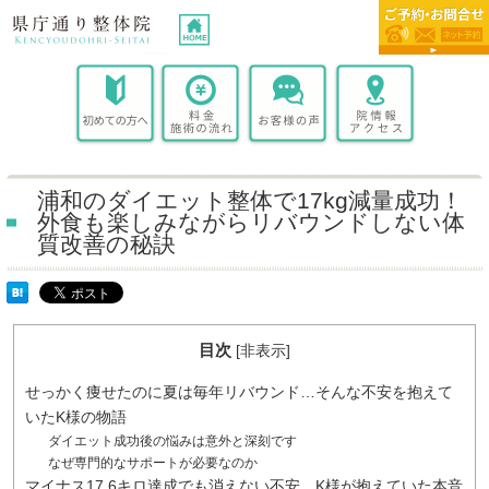
浦和のダイエット整体で17kg減量成功！
外食も楽しみながらリバウンドしない体
質改善の秘訣
目次
[
非表示
]
せっかく痩せたのに夏は毎年リバウンド…そんな不安を抱えて
いたK様の物語
ダイエット成功後の悩みは意外と深刻です
なぜ専門的なサポートが必要なのか
マイナス17.6キロ達成でも消えない不安…K様が抱えていた本音