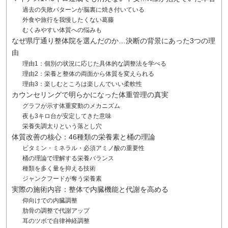
過去の失敗パターンが脳裏に焼き付いている
外食や旅行を我慢したくない葛藤
むくみやすい体質への悩みも
なぜ県庁通り整体院を選んだのか…決断の背景にあった3つの理
由
理由1：個別の状況に応じた具体的な調整法を学べる
理由2：栄養と整体の両面から体質を変えられる
理由3：楽しむところは楽しんでいい柔軟性
カウンセリングで明らかになった体重管理の真実
グラフが示す体重変動のメカニズム
夜も3キロ台が安定してきた意味
栄養失調太りという落とし穴
体質改善の核心：46種類の栄養素と桶の理論
ビタミン・ミネラル・必須アミノ酸の重要性
桶の理論で理解する栄養バランス
種類を多く量を抑える技術
ジャンクフードが奪う栄養素
実際の施術内容：整体で内臓機能と代謝を高める
仰向けでの内臓調整
肋骨の調整で代謝アップ
耳のツボで自律神経調整