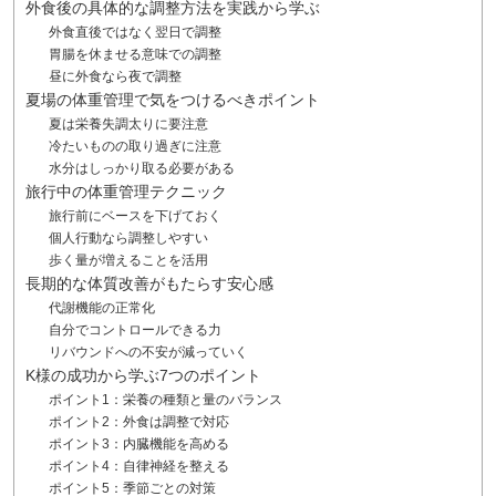
外食後の具体的な調整方法を実践から学ぶ
外食直後ではなく翌日で調整
胃腸を休ませる意味での調整
昼に外食なら夜で調整
夏場の体重管理で気をつけるべきポイント
夏は栄養失調太りに要注意
冷たいものの取り過ぎに注意
水分はしっかり取る必要がある
旅行中の体重管理テクニック
旅行前にベースを下げておく
個人行動なら調整しやすい
歩く量が増えることを活用
長期的な体質改善がもたらす安心感
代謝機能の正常化
自分でコントロールできる力
リバウンドへの不安が減っていく
K様の成功から学ぶ7つのポイント
ポイント1：栄養の種類と量のバランス
ポイント2：外食は調整で対応
ポイント3：内臓機能を高める
ポイント4：自律神経を整える
ポイント5：季節ごとの対策