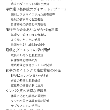
過去のダイエット経験と挫折
県庁通り整体院のダイエットアプローチ
個別カスタマイズされた栄養指導
睡眠の質を高める重要性
自律神経の調整と体質改善
旅行中も会食ありながら−5kg達成
無理なく続けられる食事法
よく歩いたことの効果
前回から2キロ以上の減少
睡眠とダイエットの深い関係
成長ホルモンと脂肪燃焼
自律神経と睡眠の質
睡眠時間と痩せホルモンの関係
食事のタイミングと脂肪蓄積の関係
BMAL1タンパク質と体内時計
夕食の時間と脂肪燃焼
空腹時の糖質摂取に注意
タンパク質の適切な摂取量
体重に応じた調整の重要性
タンパク質と体調改善の関係
サプリメントの活用法