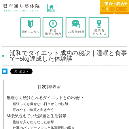
浦和でダイエット成功の秘訣｜睡眠と食事
で−5kg達成した体験談
目次
[
非表示
]
無理なく続けられるダイエットとの出会い
頑張っても痩せない日々からの脱却
疲れやすい体質と向き合う
M様が抱えていた課題と生活背景
指輪が入らなくなった衝撃
仕事のパフォーマンスと体調管理の両立