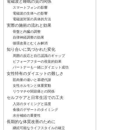
電磁波と睡眠の質の関係
スマートフォンの影響
電磁波の生体への影響
電磁波対策の具体的方法
実際の施術の流れと効果
骨盤と内臓の調整
自律神経調整の効果
循環改善とむくみ解消
知り合いに気づかれた変化
周囲の反応と自己認識のギャップ
ビフォーアフターの視覚的効果
パートナーも一緒にダイエット成功
女性特有のダイエットの難しさ
筋肉量の違いと基礎代謝
女性ホルモンと体重変動
リウマチや関節痛との関係
セルフケアと日常生活での工夫
入浴のタイミングと温度
食後のデザートのタイミング
水分補給の重要性
長期的な体質改善のために
継続可能なライフスタイルの確立