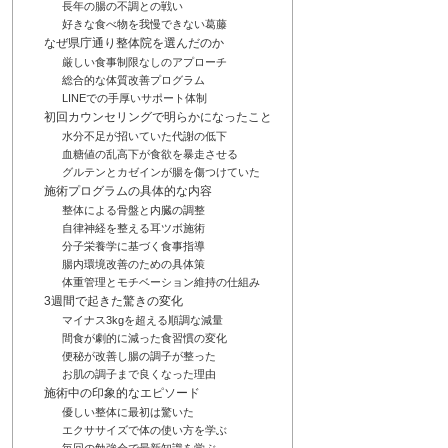
長年の腸の不調との戦い
好きな食べ物を我慢できない葛藤
なぜ県庁通り整体院を選んだのか
厳しい食事制限なしのアプローチ
総合的な体質改善プログラム
LINEでの手厚いサポート体制
初回カウンセリングで明らかになったこと
水分不足が招いていた代謝の低下
血糖値の乱高下が食欲を暴走させる
グルテンとカゼインが腸を傷つけていた
施術プログラムの具体的な内容
整体による骨盤と内臓の調整
自律神経を整える耳ツボ施術
分子栄養学に基づく食事指導
腸内環境改善のための具体策
体重管理とモチベーション維持の仕組み
3週間で起きた驚きの変化
マイナス3kgを超える順調な減量
間食が劇的に減った食習慣の変化
便秘が改善し腸の調子が整った
お肌の調子まで良くなった理由
施術中の印象的なエピソード
優しい整体に最初は驚いた
エクササイズで体の使い方を学ぶ