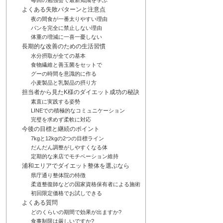
毎回の勉強会で最新知識を学ぶ
よくある失敗パターンと注意点
夜の間食が一番太りやすい理由
パンを完全に禁止しない理由
体重の増減に一喜一憂しない
長期的な改善のための生活習慣
水分摂取が全ての基本
食物繊維と善玉菌をセットで
グーの時間を意識的に作る
小麦製品と乳製品の摂り方
担当者から見たK様のダイエット成功の秘訣
素直に実践する姿勢
LINEでの積極的なコミュニケーション
完璧を求めず柔軟に対応
今後の目標と継続のポイント
7kgと12kgの2つの目標ライン
だんだん調整がしやすくなる体
定期的な来店でモチベーション維持
浦和エリアでダイエット整体を選ぶなら
県庁通り整体院の特徴
柔道整復師などの国家資格保有者による施術
初回限定価格でお試しできる
よくある質問
どのくらいの期間で効果が出ますか?
食事制限は厳しいですか?