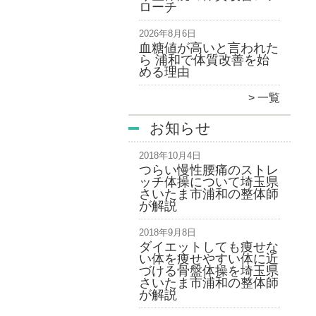
ローチ
2026年8月6日
血糖値が高いと言われた
ら 浦和で体質改善を始
める理由
一覧
お知らせ
2018年10月4日
つらい慢性腰痛のストレ
ッチ体操について埼玉県
さいたま市浦和の整体師
が解説
2018年9月8日
ダイエットしても痩せな
い体を痩せやすい体に近
づける骨盤体操を埼玉県
さいたま市浦和の整体師
が解説