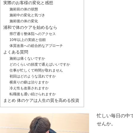
実際のお客様の変化と感想
施術前の体の状態
施術中の変化と気づき
施術後の体の変化
浦和で体のケアを始めるなら
県庁通り整体院へのアクセス
10年以上の実績と信頼
体質改善への総合的なアプローチ
よくある質問
施術は痛くないですか
どのくらいの頻度で通えばいいですか
仕事が忙しくて時間が取れません
初回はどのような流れですか
横座りの癖は治りますか
冷え性も改善されますか
転職後も通い続けられますか
まとめ 体のケアは人生の質を高める投資
忙しい毎日の中
せんか。