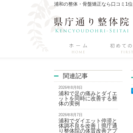
浦和の整体・骨盤矯正なら口コミ1
関連記事
2026年8月8日
浦和で足の痛みとダイエ
ットを同時に改善する整
体の実例
2026年8月7日
浦和でダイエット停滞と
体調不良を改善｜県庁通
り整体院の体質改善アプ