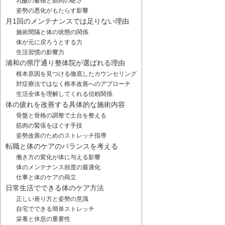
乳酸の蓄積と筋肉の硬さ
姿勢の悪化がもたらす影響
月1回のメンテナンスでは足りない理由
施術間隔と体の状態の関係
体が元に戻ろうとする力
生活習慣の影響力
浦和の県庁通り整体院が選ばれる理由
根本原因を見つける徹底したカウンセリング
対症療法ではなく根本改善へのアプローチ
生活全体を理解してくれる信頼関係
体の疲れを改善する具体的な施術内容
骨盤と骨格の調整で土台を整える
筋肉の緊張をほぐす手技
姿勢改善のためのストレッチ指導
転職と体のケアのバランスを考える
働き方の変化が体に与える影響
体のメンテナンス頻度の最適化
仕事と体のケアの両立
日常生活でできる体のケア方法
正しい座り方と姿勢の意識
自宅でできる簡単ストレッチ
栄養と休息の重要性