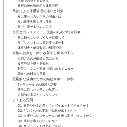
前後で調整する柔軟性
旅行前後の戦略的な体重管理
季節による体重管理の違いと対策
夏は痩せづらい？その理由とは
夏の栄養失調太りに注意
夏でも痩せるための工夫
血圧とコレステロール改善のための統合戦略
薬に頼らない体づくりを目指して
サプリメントによる栄養サポート
体重減少と健康数値の相関関係
家族の健康も一緒に改善する食卓の工夫
旦那さんの尿酸値も気になる
食事時間を揃える効果
野菜マリネなど家族で楽しめるメニュー
間食への対策も重要
長期的な成功のための継続サポート体制
3ヶ月クールでの継続と調整
状況に応じたプランの見直し
定期的な来店とモニタリング
よくある質問
Q1. 旅行や外食が多くてもダイエットできますか？
Q2. どのくらいの期間で効果が出ますか？
Q3. 血圧やコレステロールの改善も期待できますか？
Q4. 施術は痛くないですか？
Q5. サプリメントは必須ですか？