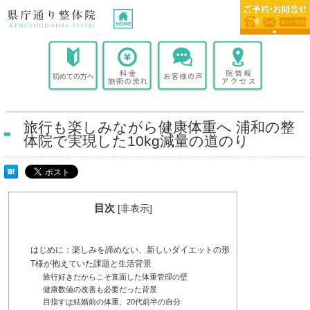
旅行も楽しみながら健康体重へ 浦和の整
体院で実現した10kg減量の道のり
目次
[
非表示
]
はじめに：楽しみを諦めない、新しいダイエットの形
T様が抱えていた課題と生活背景
旅行好きだからこそ直面した体重管理の壁
健康数値の改善も必要だった背景
目指すは結婚前の体重、20代前半の自分