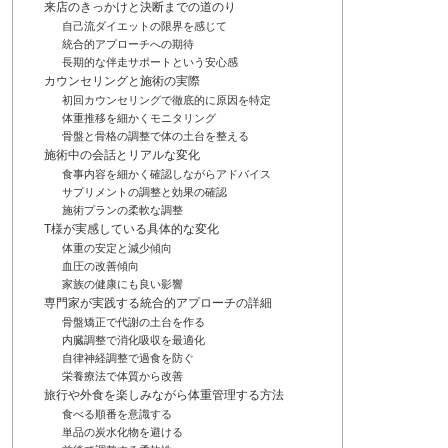
来店のきっかけと決断までの道のり
自己流ダイエットの限界を感じて
統合的アプローチへの期待
長期的な伴走サポートという安心感
カウンセリングと施術の実際
初回カウンセリングで徹底的に原因を特定
体重推移を細かくモニタリング
骨盤と骨格の調整で体の土台を整える
施術中の会話とリアルな変化
食事内容を細かく確認しながらアドバイス
サプリメントの調整と効果の確認
施術プランの柔軟な調整
T様が実感している具体的な変化
体重の安定と減少傾向
血圧の改善傾向
家族の健康にも良い影響
専門家が実践する統合的アプローチの詳細
骨盤矯正で代謝の土台を作る
内臓調整で消化吸収を最適化
自律神経調整で過食を防ぐ
栄養療法で体質から改善
旅行や外食を楽しみながら体重管理する方法
食べる順番を意識する
単品の炭水化物を避ける