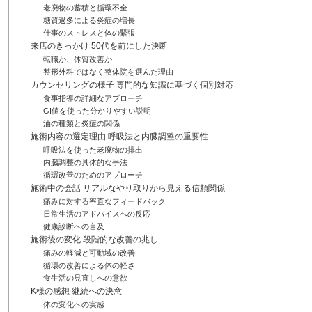
老廃物の蓄積と循環不全
糖質過多による炎症の増長
仕事のストレスと体の緊張
来店のきっかけ 50代を前にした決断
転職か、体質改善か
整形外科ではなく整体院を選んだ理由
カウンセリングの様子 専門的な知識に基づく個別対応
食事指導の詳細なアプローチ
GI値を使った分かりやすい説明
油の種類と炎症の関係
施術内容の選定理由 呼吸法と内臓調整の重要性
呼吸法を使った老廃物の排出
内臓調整の具体的な手法
循環改善のためのアプローチ
施術中の会話 リアルなやり取りから見える信頼関係
痛みに対する率直なフィードバック
日常生活のアドバイスへの反応
健康診断への言及
施術後の変化 段階的な改善の兆し
痛みの軽減と可動域の改善
循環の改善による体の軽さ
食生活の見直しへの意欲
K様の感想 継続への決意
体の変化への実感