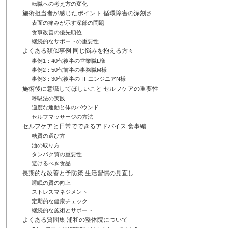
転職への考え方の変化
施術担当者が感じたポイント 循環障害の深刻さ
表面の痛みが示す深部の問題
食事改善の優先順位
継続的なサポートの重要性
よくある類似事例 同じ悩みを抱える方々
事例1：40代後半の営業職L様
事例2：50代前半の事務職M様
事例3：30代後半の IT エンジニアN様
施術後に意識してほしいこと セルフケアの重要性
呼吸法の実践
適度な運動と体のバウンド
セルフマッサージの方法
セルフケアと日常でできるアドバイス 食事編
糖質の選び方
油の取り方
タンパク質の重要性
避けるべき食品
長期的な改善と予防策 生活習慣の見直し
睡眠の質の向上
ストレスマネジメント
定期的な健康チェック
継続的な施術とサポート
よくある質問集 浦和の整体院について