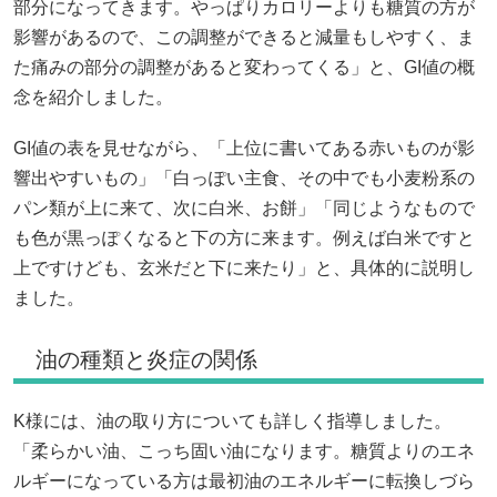
部分になってきます。やっぱりカロリーよりも糖質の方が
影響があるので、この調整ができると減量もしやすく、ま
た痛みの部分の調整があると変わってくる」と、GI値の概
念を紹介しました。
GI値の表を見せながら、「上位に書いてある赤いものが影
響出やすいもの」「白っぽい主食、その中でも小麦粉系の
パン類が上に来て、次に白米、お餅」「同じようなもので
も色が黒っぽくなると下の方に来ます。例えば白米ですと
上ですけども、玄米だと下に来たり」と、具体的に説明し
ました。
油の種類と炎症の関係
K様には、油の取り方についても詳しく指導しました。
「柔らかい油、こっち固い油になります。糖質よりのエネ
ルギーになっている方は最初油のエネルギーに転換しづら