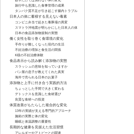
数字だけでは測れない体の変化
旅行中も意識した食事管理の成果
タンパク質不足が引き起こす腸内トラブル
日本人の体に蓄積する見えない毒素
コンビニ弁当で起きた養豚場の異変
スマトラ沖地震が明らかにした日本人の体
日本の食品添加物規制の実態
働く女性を取り巻く食環境の変化
手作りが難しくなった現代の生活
不妊治療の増加と食生活の関係
K様の不妊治療体験
食品表示から読み解く添加物の実態
スラッシュの意味を知っていますか
パン屋の息子が教えてくれた真実
海外で売られる日本のお菓子
添加物と上手に付き合う実践的方法
ちょっとした手間で大きく変わる
デトックスを意識した食材選び
良質な食材への投資
体質改善がもたらした複合的な変化
13年の実績が支える専門的アプローチ
施術の実際と体の変化
睡眠と体温調整の重要性
長期的な健康を見据えた生活習慣
アレルギーやアトピーとの関連