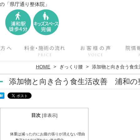
位の「県庁通り整体院」
HOME
ぎっくり腰
添加物と向き合う食生
添加物と向き合う食生活改善 浦和の
目次
[
非表示
]
体重は減ったのにお腹の張りが消えない理由