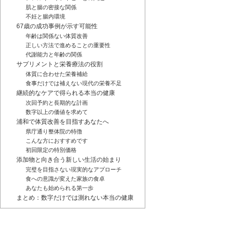
肌と腸の密接な関係
不妊と腸内環境
67歳の成功事例が示す可能性
年齢は関係ない体質改善
正しい方法で進めることの重要性
代謝能力と年齢の関係
サプリメントと栄養療法の役割
体質に合わせた栄養補給
食事だけでは補えない現代の栄養不足
継続的なケアで得られる本当の健康
次回予約と長期的な計画
数字以上の価値を求めて
浦和で体質改善を目指すあなたへ
県庁通り整体院の特徴
こんな方におすすめです
初回限定の特別価格
添加物と向き合う新しい生活の始まり
完璧を目指さない現実的なアプローチ
食への意識が変えた家族の食卓
あなたも始められる第一歩
まとめ：数字だけでは測れない本当の健康