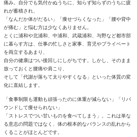
痛み。自分でも気付かぬうちに、知らず知らずのうちに疲
れが蓄積され、
「なんだか体がだるい」「痩せづらくなった」「腰や背中
が痛む」と悩む方は少なくありません。
とくに浦和や北浦和、中浦和、武蔵浦和、与野など都市部
に暮らす方は、仕事の忙しさと家事、育児やプライベート
を両立するあまり、
自分の健康はつい後回しにしがちです。しかし、そのまま
放っておくと腰痛や肩こり、
そして「代謝が落ちて太りやすくなる」といった体質の変
化に直結します。
「食事制限も運動も頑張ったのに体重が減らない」「リバ
ウンドして痩せられない」
「ストレスでつい甘いものを食べてしまう」。これは単な
る意志の問題ではなく、体の根本的なバランスの乱れから
くることがほとんどです。