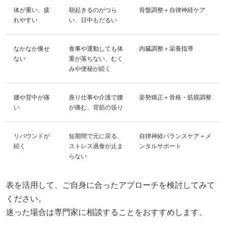
体が重い、疲
朝起きるのがつら
骨盤調整＋自律神経ケア
れやすい
い、日中もだるい
なかなか痩せ
食事や運動しても体
内臓調整＋栄養指導
ない
重が落ちない、むく
みや便秘が続く
腰や背中が痛
座り仕事や介護で腰
姿勢矯正＋骨格・筋膜調整
い
が痛む、背筋の張り
リバウンドが
短期間で元に戻る、
自律神経バランスケア＋メ
続く
ストレス過食が止ま
ンタルサポート
らない
表を活用して、ご自身に合ったアプローチを検討してみて
ください。
迷った場合は専門家に相談することをおすすめします。