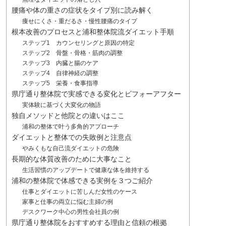
腰痛や体の重さの症状をタイプ別に読み解く
痩せにくさ・重だるさ・慢性腰痛のタイプ
根本改善のプロセスと浦和整体院流ダイエット手順
ステップ1 カウンセリングと原因の特定
ステップ2 骨盤・骨格・筋肉の調整
ステップ3 内臓と腸のケア
ステップ4 自律神経の調整
ステップ5 栄養・食事指導
県庁通り整体院で実感できる変化とビフォーアフター
実体験に基づく大変化の物語
独自メソッドと他院との違いはここ
浦和の整体で叶う多角的アプローチ
ダイエットと整体での失敗例と注意点
やみくもな自己流ダイエットの危険
長期的な体質改善のために大事なこと
生活習慣のアップデートで健康な体を維持する
浦和の整体院で体感できる実例を３つご紹介
仕事とダイエットに苦しんだ女性のケース
家事と仕事の両立に悩む主婦の例
デスクワーク中心の男性会社員の例
県庁通り整体院をおすすめする理由と信頼の根拠