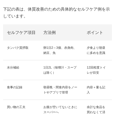
下記の表は、体質改善のための具体的なセルフケア例を示
しています。
セルフケア項目
方法例
ポイント
タンパク質摂取
卵1日2～3個、赤身肉、
夕食より朝昼
納豆、魚
に多めを意識
水分補給
1日2L（味噌汁・スープ
12回程度トイ
は除く）
レが目安
食事の記録
朝昼晩・間食内容をノー
内容＋量も記
トやアプリで管理
入
買い物の工夫
お腹が空いてないときに
余計な食品を
スーパーへ
買わなくて済