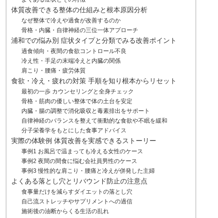
体質改善できる整体の仕組みと根本原因分析
なぜ整体で冷えや過食が改善するのか
骨格・内臓・自律神経の三位一体アプローチ
浦和での悩み別 症状タイプと分類でみる改善ポイント
過食傾向・夜間の食欲コントロール不良
冷え性・手足の末端冷えと内臓の関係
肩こり・腰痛・疲労体質
食欲・冷え・疲れの対策 手順を知り根本からリセット
最初の一歩 カウンセリングと全身チェック
骨格・筋肉の優しい整体で体の土台を安定
内臓・腸の調整で消化吸収と毒素排出をサポート
自律神経のバランスを整えて衝動的な食欲や不眠を緩和
分子栄養学をもとにした食事アドバイス
実際の体験例 体質改善を実感できるストーリー
事例1 お風呂で温まっても冷える女性のケース
事例2 夜間の間食に悩む会社員男性のケース
事例3 慢性的な肩こり・腰痛と冷えが併発した主婦
よくある落とし穴とリバウンド防止の注意点
食事量だけを減らすダイエットの落とし穴
自己流ストレッチやサプリメントへの過信
施術後の油断からくる生活の乱れ