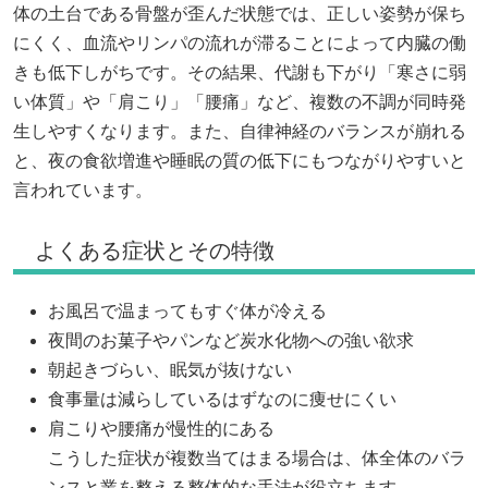
体の土台である骨盤が歪んだ状態では、正しい姿勢が保ち
にくく、血流やリンパの流れが滞ることによって内臓の働
きも低下しがちです。その結果、代謝も下がり「寒さに弱
い体質」や「肩こり」「腰痛」など、複数の不調が同時発
生しやすくなります。また、自律神経のバランスが崩れる
と、夜の食欲増進や睡眠の質の低下にもつながりやすいと
言われています。
よくある症状とその特徴
お風呂で温まってもすぐ体が冷える
夜間のお菓子やパンなど炭水化物への強い欲求
朝起きづらい、眠気が抜けない
食事量は減らしているはずなのに痩せにくい
肩こりや腰痛が慢性的にある
こうした症状が複数当てはまる場合は、体全体のバラ
ンスと業を整える整体的な手法が役立ちます。