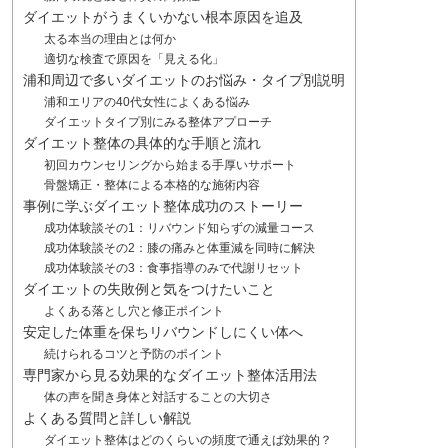
ダイエットがうまくいかない根本原因を追及
太る本当の理由とは何か
適切な検査で原因を「見える化」
浦和周辺で多いダイエットのお悩み・タイプ別説明
浦和エリアの40代女性によくある悩み
ダイエットタイプ別にみる整体アプローチ
ダイエット整体の具体的な手順と流れ
初回カウンセリングから始まる手厚いサポート
骨盤矯正・整体による本格的な施術内容
事例に学ぶダイエット整体成功のストーリー
成功体験談その1：リバウンド知らずの減量コース
成功体験談その2：膝の痛みと体重減を同時に解決
成功体験談その3：食事指導のみで代謝リセット
ダイエットの失敗例と気をつけたいこと
よくある落とし穴と修正ポイント
安定した体重を保ちリバウンドしにくい体へ
続けられるコツと予防のポイント
専門家から見る効果的なダイエット整体活用法
体の声を聞き身体と対話することの大切さ
よくある質問と詳しい解説
ダイエット整体はどのくらいの頻度で通えば効果的？