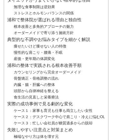
ダイエットがうまくいかない根本的な理由
無理な食事制限は逆効果
ストレスとホルモンバランスの関係
浦和で整体院が選ばれる理由と独自性
根本改善と多角的アプローチの魅力
オーダーメイドで寄り添う施術方針
典型的な不調やお悩みタイプを細かく解説
痩せたいけど痩せない人の特徴
慢性的な肩こり・腰痛・不眠
産後・更年期の体調変化
浦和の整体で実践される根本改善手順
カウンセリングから完全オーダーメイド
骨盤矯正・骨格調整の流れ
内臓・腸・肝臓への整体
頭部から自律神経を整える
食生活の見直しと栄養療法
実際の成功事例で見る劇的な変化
ケース１：家事も育児も仕事も両立したい女性
ケース２：デスクワーク中心で肩こり・冷えに悩むOL
ケース３：忙しい会社員が糖質過多からの脱却
失敗しやすい注意点と対策まとめ
極端なやり方は体を壊す元