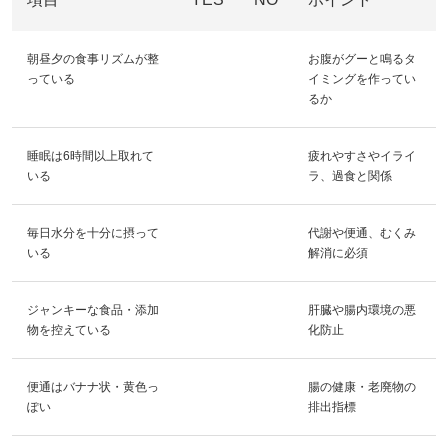
朝昼夕の食事リズムが整
お腹がグーと鳴るタ
っている
イミングを作ってい
るか
睡眠は6時間以上取れて
疲れやすさやイライ
いる
ラ、過食と関係
毎日水分を十分に摂って
代謝や便通、むくみ
いる
解消に必須
ジャンキーな食品・添加
肝臓や腸内環境の悪
物を控えている
化防止
便通はバナナ状・黄色っ
腸の健康・老廃物の
ぽい
排出指標