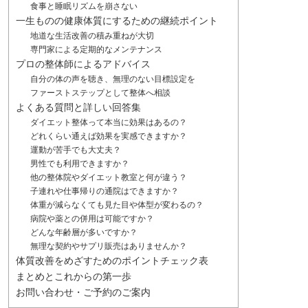
食事と睡眠リズムを崩さない
一生ものの健康体質にするための継続ポイント
地道な生活改善の積み重ねが大切
専門家による定期的なメンテナンス
プロの整体師によるアドバイス
自分の体の声を聴き、無理のない目標設定を
ファーストステップとして整体へ相談
よくある質問と詳しい回答集
ダイエット整体って本当に効果はあるの？
どれくらい通えば効果を実感できますか？
運動が苦手でも大丈夫？
男性でも利用できますか？
他の整体院やダイエット教室と何が違う？
子連れや仕事帰りの通院はできますか？
体重が減らなくても見た目や体型が変わるの？
病院や薬との併用は可能ですか？
どんな年齢層が多いですか？
無理な契約やサプリ販売はありませんか？
体質改善をめざすためのポイントチェック表
まとめとこれからの第一歩
お問い合わせ・ご予約のご案内