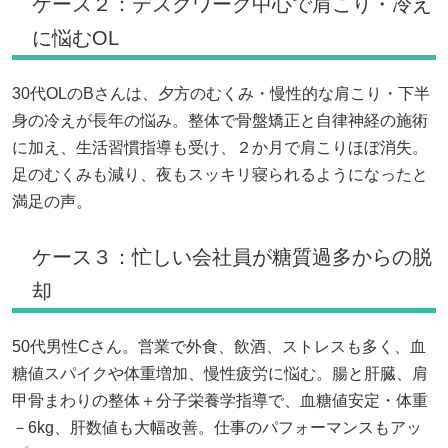
ケース２：デスクワーク中心で肩こり・冷え
に悩むOL
30代OLのBさんは、夕方のむくみ・慢性的な肩こり・下半
身の冷えが長年の悩み。整体で骨盤矯正と自律神経の施術
に加え、生活習慣指導も受け、２か月で肩こりほぼ消失。
足のむくみも減り、夜もスッキリ寝られるようになったと
満足の声。
ケース３：忙しい会社員が糖質過多からの脱
却
50代男性Cさん。営業で外食、飲酒、ストレスも多く、血
糖値スパイクや体重増加、慢性疲労に悩む。腸と肝臓、肩
甲骨まわりの整体＋分子栄養学指導で、血糖値安定・体重
－6kg、肝数値も大幅改善。仕事のパフォーマンスもアッ