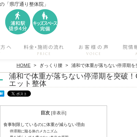
位の「県庁通り整体院」
HOME
ぎっくり腰
浦和で体重が落ちない停滞期を
浦和で体重が落ちない停滞期を突破！
エット整体
目次
[
非表示
]
食事制限しているのに体重が減らない理由
停滞期に陥る体のメカニズム