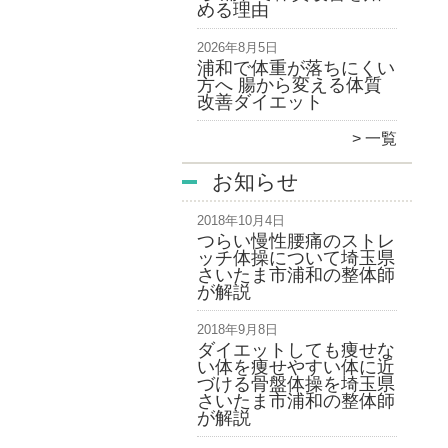
める理由
2026年8月5日
浦和で体重が落ちにくい
方へ 腸から変える体質
改善ダイエット
一覧
お知らせ
2018年10月4日
つらい慢性腰痛のストレ
ッチ体操について埼玉県
さいたま市浦和の整体師
が解説
2018年9月8日
ダイエットしても痩せな
い体を痩せやすい体に近
づける骨盤体操を埼玉県
さいたま市浦和の整体師
が解説