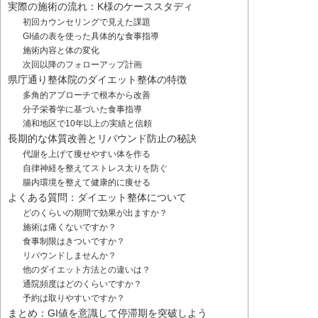
実際の施術の流れ：K様のケーススタディ
初回カウンセリングで見えた課題
GI値の表を使った具体的な食事指導
施術内容と体の変化
次回以降のフォローアップ計画
県庁通り整体院のダイエット整体の特徴
多角的アプローチで根本から改善
分子栄養学に基づいた食事指導
浦和地区で10年以上の実績と信頼
長期的な体質改善とリバウンド防止の秘訣
代謝を上げて痩せやすい体を作る
自律神経を整えてストレス太りを防ぐ
腸内環境を整えて健康的に痩せる
よくある質問：ダイエット整体について
どのくらいの期間で効果が出ますか？
施術は痛くないですか？
食事制限はきついですか？
リバウンドしませんか？
他のダイエット方法との違いは？
通院頻度はどのくらいですか？
予約は取りやすいですか？
まとめ：GI値を意識して停滞期を突破しよう