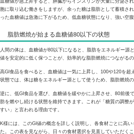
血糖値が急上昇すると、膵臓からインスリンが大量に分泌され
胞に取り込む働きをしますが、余った糖は脂肪として蓄積され
った血糖値は急激に下がるため、低血糖状態になり、強い空腹
脂肪燃焼が始まる血糖値80以下の状態
人間の体は、血糖値が80以下になると、脂肪をエネルギー源
値を安定的に低く保つことが、効率的な脂肪燃焼につながるの
高GI食品を食べると、血糖値は一気に上昇し、100や120を
状態では、体は糖をエネルギー源として使うため、脂肪燃焼の
逆に、低GI食品を選び、血糖値を緩やかに上昇させ、80前後
肪を燃やし続ける状態を維持できます。これが「糖質の調整が
すい」と言われる理由です。
K様には、このGI値の概念を詳しく説明し、各食材ごとに高
た。この表を見ながら、日々の食材選択を見直していただくこ