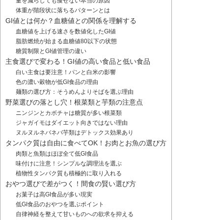
量を減らしても痩せない本当の原因
体重が階段状に落ちるパターンとは
GI値とは何か？血糖値との関係を理解する
血糖値を上げる速さを数値化したGI値
脂肪燃焼が始まる血糖値80以下の状態
糖質制限とGI値管理の違い
主食選びで変わる！GI値の高い食品と低い食品
白い主食は要注意！パンと白米の影響
色の濃い穀物が低GI食品の理由
麺類の選び方：そうめんよりそばを選ぶ理由
野菜選びの落とし穴！根菜類と芋類の注意点
ニンジンとカボチャは糖質が多い根菜類
ジャガイモはダイエット向きではない理由
ヌルヌルネバネバ芋類はデトックス効果あり
タンパク質は自由に食べてOK！お肉とお魚の選び方
肉類と魚類はほぼ全て低GI食品
味付けに注意！シンプルな調理法を選ぶ
植物性タンパク質も積極的に取り入れる
おやつ選びで差がつく！間食の賢い選び方
お菓子は高GI食品が多い現実
低GI食品のおやつを選ぶポイント
自律神経を整えて甘いものへの欲求を抑える