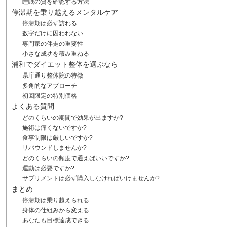
睡眠の質を確認する方法
停滞期を乗り越えるメンタルケア
停滞期は必ず訪れる
数字だけに囚われない
専門家の伴走の重要性
小さな成功を積み重ねる
浦和でダイエット整体を選ぶなら
県庁通り整体院の特徴
多角的なアプローチ
初回限定の特別価格
よくある質問
どのくらいの期間で効果が出ますか?
施術は痛くないですか?
食事制限は厳しいですか?
リバウンドしませんか?
どのくらいの頻度で通えばいいですか?
運動は必要ですか?
サプリメントは必ず購入しなければいけませんか?
まとめ
停滞期は乗り越えられる
身体の仕組みから変える
あなたも目標達成できる