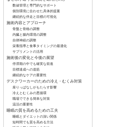
数値管理と専門的なサポート
個別環境に合わせた具体的提案
継続的な伴走と目標の可視化
施術内容とアプローチ
骨盤と骨格の調整
内臓と腸内環境の調整
自律神経の調整
栄養指導と食事タイミングの最適化
サプリメントの活用
施術後の変化と今後の展望
停滞期の中でも確実な前進
目標達成への道筋
継続的なケアの重要性
デスクワーカーのための冷え・むくみ対策
座りっぱなしがもたらす影響
冷えとむくみの悪循環
職場でできる簡単な対策
温活の重要性
睡眠の質を高めるための工夫
睡眠とダイエットの深い関係
短時間でも質を高める方法