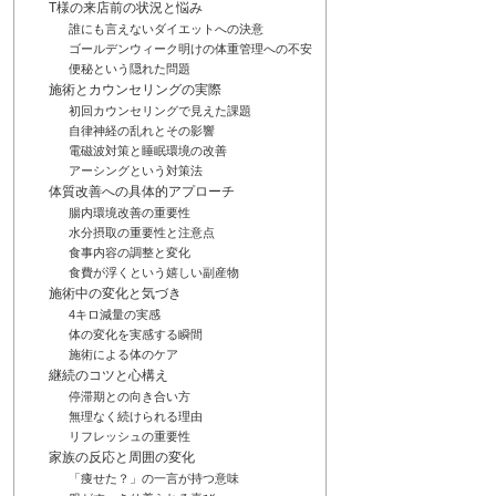
T様の来店前の状況と悩み
誰にも言えないダイエットへの決意
ゴールデンウィーク明けの体重管理への不安
便秘という隠れた問題
施術とカウンセリングの実際
初回カウンセリングで見えた課題
自律神経の乱れとその影響
電磁波対策と睡眠環境の改善
アーシングという対策法
体質改善への具体的アプローチ
腸内環境改善の重要性
水分摂取の重要性と注意点
食事内容の調整と変化
食費が浮くという嬉しい副産物
施術中の変化と気づき
4キロ減量の実感
体の変化を実感する瞬間
施術による体のケア
継続のコツと心構え
停滞期との向き合い方
無理なく続けられる理由
リフレッシュの重要性
家族の反応と周囲の変化
「痩せた？」の一言が持つ意味